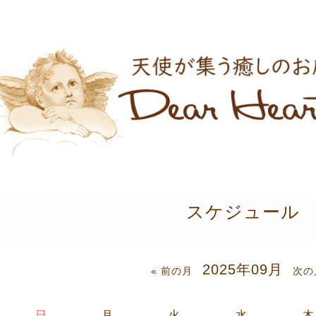
スケジュール
2025年09月
« 前の月
次の
日
月
火
水
木