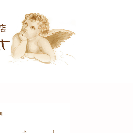
月 »
金
土