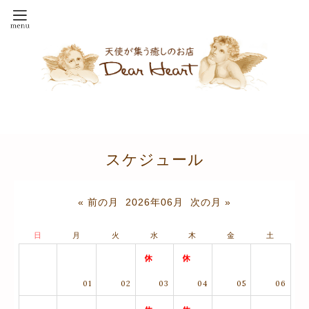
スケジュール
« 前の月
2026年06月
次の月 »
日
月
火
水
木
金
土
01
02
03
04
05
06