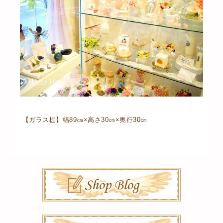
【ガラス棚】幅89㎝×高さ30㎝×奥行30㎝