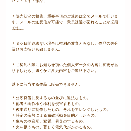
ハンドメイド作品。
＊販売状況の報告、重要事項のご連絡は全て
メール
で行いま
す。
メールの送受信が可能で、意思疎通が図れることが必須
です。
＊
３０日間連絡ない場合は権利の放棄とみなし、作品の処分
及びお支払いも致しません
。
＊ご契約の際にお知らせ頂いた個人データの内容に変更があ
りましたら、速やかに変更内容をご連絡下さい。
以下に該当する作品は販売できません。
＊公序良俗に反するもの並びに違法なもの。
＊他者の著作権や権利を侵害するもの。
＊教本通りに制作したもの、それをアレンジしたもの。
＊特定の宗教による布教活動を目的としたもの。
＊生ものや変形、変質、異臭のするもの。
＊火を扱うもの、著しく電気代がかかるもの。