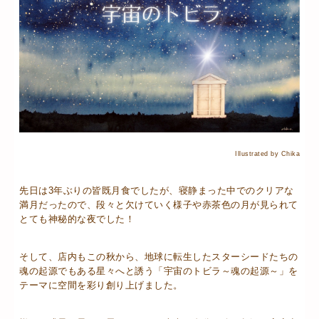
Illustrated by Chika
先日は3年ぶりの皆既月食でしたが、寝静まった中でのクリアな
満月だったので、段々と欠けていく様子や赤茶色の月が見られて
とても神秘的な夜でした！
そして、店内もこの秋から、地球に転生したスターシードたちの
魂の起源でもある星々へと誘う「宇宙のトビラ～魂の起源～」を
テーマに空間を彩り創り上げました。