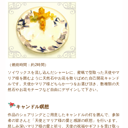
（燃焼時間：約2時間）
ソイワックスを流し込んだシャーレに、蜜蝋で型取った天使やマ
リア様を囲むように天然石やお花を散りばめた自己開花キャンド
ルです。天使かマリア様どちらか一つをお選び頂き、数種類の天
然石やお花モチーフなど自由にデザインして下さい。
キャンドル瞑想
作品のシェアリングとご用意したキャンドルの灯を囲んで、参加
者の皆さんと「天使とマリア様の愛と感謝の瞑想」を行います。
慈しみ深いマリア様の愛と祈り、天使の祝福やギフトを受け取っ