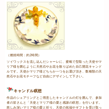
（燃焼時間：約2時間）
ソイワックスを流し込んだシャーレに、蜜蝋で型取った天使やマ
リア様を囲むように天然石やお花を散りばめた自己開花キャンド
ルです。天使かマリア様どちらか一つをお選び頂き、数種類の天
然石やお花モチーフなど自由にデザインして下さい。
キャンドル瞑想
作品のシェアリングとご用意したキャンドルの灯を囲んで、参加
者の皆さんと「天使とマリア様の愛と感謝の瞑想」を行います。
慈しみ深いマリア様の愛と祈り、天使の祝福やギフトを受け取っ