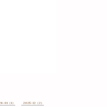
。
26-01（1）
2025-12（2）