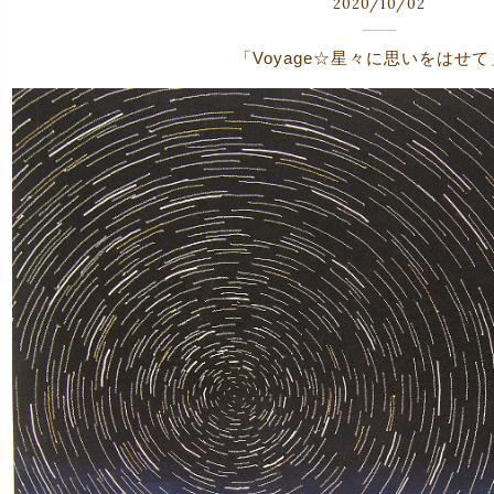
2020
/
10
/
02
「Voyage☆星々に思いをはせて