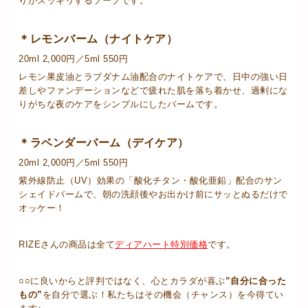
りがスッキリするソープです。
＊レモンバーム（ナイトケア）
20ml 2,000円／5ml 550円
レモン果皮油とラブダナム油配合のナイトケアで、日中の強い日
差しやファンデーションなどで疲れた肌を落ち着かせ、過剰にな
りがちな夜のケアをシンプルにしたバームです。
＊ラベンダーバーム（デイケア）
20ml 2,000円／5ml 550円
紫外線防止（UV）効果の「酸化チタン・酸化亜鉛」配合のサン
シェイドバームで、朝の洗顔後やお出かけ前にサッとぬるだけで
オッケー！
RIZEさんの商品は全て
ディアハート特別価格
です。
○○に良いからと評判ではなく、心とカラダが喜ぶ
”自分に合った
もの”
を自分で選ぶ！私たちはその機会（チャンス）を今得てい