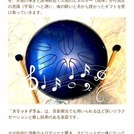
せ、天使の導きと誘導瞑想で大地のエネルギー（地球）から高次
の意識（宇宙）へと誘い、魂の願いと天から授かったギフトを受
け取っていきます。
「
スリットドラム
」は、音楽療法でも用いられるほど深いリラク
ゼーションと癒し効果のある楽器です。
その自由な演奏のメロディーと響き、スピリットが一体になって