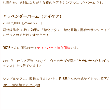
ち着かせ、過剰になりがちな夜のケアをシンプルにしたバームです。
＊ラベンダーバーム（デイケア）
20ml 2,000円／5ml 550円
紫外線防止（UV）効果の「酸化チタン・酸化亜鉛」配合のサンシェイ
にサッとぬるだけでオッケー！
RIZEさんの商品は全て
ディアハート特別価格
です。
○○に良いからと評判ではなく、心とカラダが喜ぶ
”自分に合ったもの”
を
ャンス）を今得ています♪
シンプルケアにご興味ありましたら、RISEさんの公式サイトをご覧下
RISE 無添加ケア to light