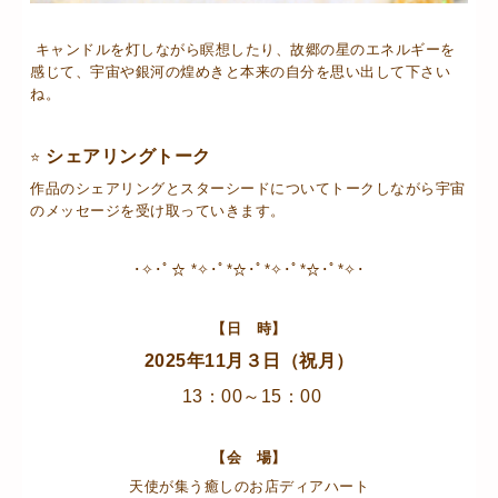
キャンドルを灯しながら瞑想したり、故郷の星のエネルギーを
感じて、宇宙や銀河の煌めきと本来の自分を思い出して下さい
ね。
シェアリングトーク
⭐
作品のシェアリングとスターシードについてトークしながら宇宙
のメッセージを受け取っていきます。
･✧･ﾟ☆ *✧･ﾟ*☆･ﾟ*✧･ﾟ*☆･ﾟ*✧･
【日 時】
2025年11月３日（祝月）
13：00～15：00
【会 場】
天使が集う癒しのお店ディアハート