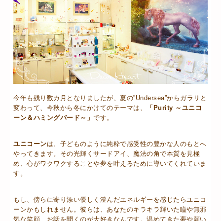
今年も残り数カ月となりましたが、夏の”Undersea”からガラリと
変わって、今秋から冬にかけてのテーマは、
「Purity ～ユニコ
ーン＆ハミングバード～」
です。
ユニコーン
は、子どものように純粋で感受性の豊かな人のもとへ
やってきます。その光輝くサードアイ、魔法の角で本質を見極
め、心がワクワクすることや夢を叶えるために導いてくれていま
す。
もし、傍らに寄り添い優しく澄んだエネルギーを感じたらユニコ
ーンかもしれません。彼らは、あなたのキラキラ輝いた瞳や無邪
気な笑顔、お話を聞くのが大好きなんです。温めてきた夢や願い