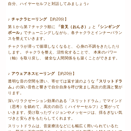
自分、ハイヤーセルフと対話してみましょう♪
♪ チャクラヒーリング
【約20分】
第１から第７チャクラ順に
「音叉（おんさ）」
と
「シンギング
ボール」
でチューニングしながら、各チャクラとインナーバラン
スを整えていきます。
チャクラが滞って循環しなくなると、 心身の不調をきたしたり
します。 チャクラを整え、活性化することで、 本来のパワー
（軸）を取り戻し、 健全な人間関係をも築くことができます。
♪ アウェアネスヒーリング
【約20分】
透明な音の空間を漂い、寄せては返す波のような
「スリットドラ
ム」
の深い音色と響きで自分自身を呼び覚まし高次の意識と繋が
ります。
深いリラクゼーション効果のある「スリットドラム」でマインド
（思考）を鎮めて、高次の自己（ ハイヤーセルフ）と繋がって
いきます。受け取ったヴィジョンやメッセージは、揺るぎない気
づきと安らぎをもたらしてくれます。
スリットドラムは、音楽療法などにも幅広く用いられているた