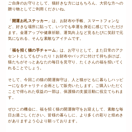
ご自身のお守りとして、猫好きな方にはもちろん、大切な方への
贈り物としてご利用くださいね。
「
開運お札ステッカー
」は、お財布や手帳、スマートフォンな
ど、好きな場所に貼って、いつでも幸運を身近に感じていただけ
ます。金運アップや健康祈願、運気向上など見るたびに笑顔で元
気になれる、そんな素敵なアイテムです。
「
福を招く猫の手チャーム
」は、お守りとして、また日常のアク
セントとしてもぴったり！お財布やバッグに付けて持ち歩けば、
猫たちがそっとあなたの毎日を見守り、たくさんの福を招いてく
れることでしょう。
そして、今回この猫の開運御守は、人と猫がともに暮らしハッピ
ーになるチャリティ企画として販売いたします。ご購入いただく
ことで得られた収益の一部は、保護猫の支援活動に役立てられま
す。
ぜひこの機会に、福を招く猫の開運御守をお迎えして、素敵な毎
日お過ごしください。皆様の暮らしに、より多くの彩りと煌めき
がありますよう心より願っております。