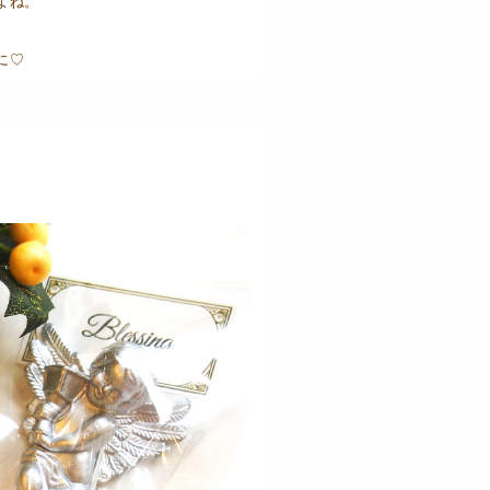
よね。
に♡